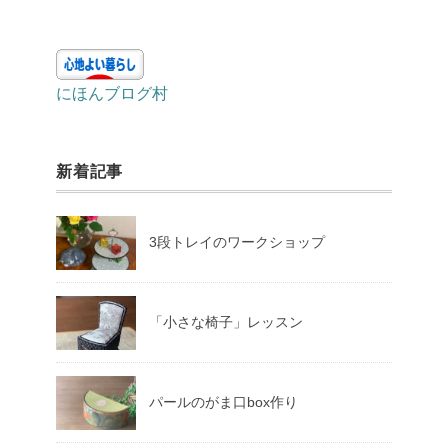
m
にほんブログ村
新着記事
3段トレイのワークショップ
「小さな椅子」レッスン
パールのがま口box作り