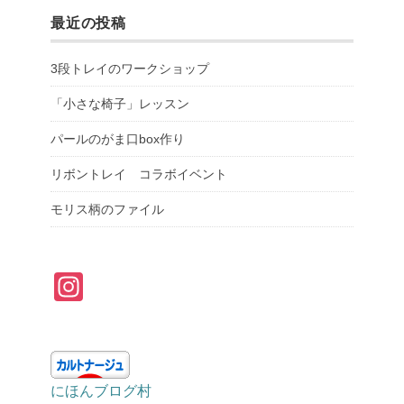
最近の投稿
3段トレイのワークショップ
「小さな椅子」レッスン
パールのがま口box作り
リボントレイ コラボイベント
モリス柄のファイル
In
st
a
gr
にほんブログ村
a