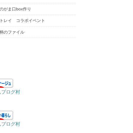
のがま口box作り
トレイ コラボイベント
柄のファイル
In
st
a
gr
んブログ村
a
m
んブログ村