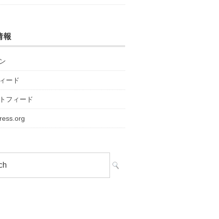
情報
ン
ィード
トフィード
ress.org