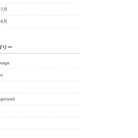
年7月
年6月
ゴリー
nnage
nn
gorized