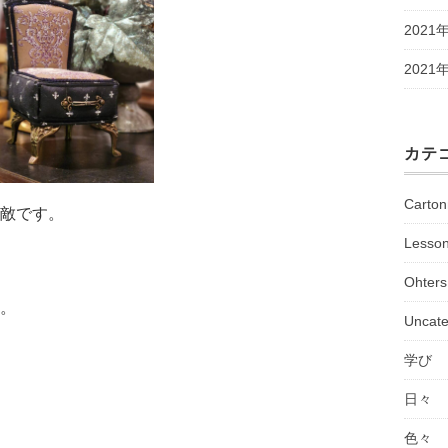
2021
2021
カテ
Carto
敵です。
Lesso
Ohters
。
Uncate
学び
日々
色々