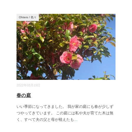
Ohters
/
色々
2022年03月19日
春の庭
いい季節になってきました。 我が家の庭にも春が少しず
つやってきています。 この庭には私や夫が育てた木は無
く、すべて夫の父と母が植えたも
...