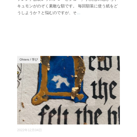
キュモンがのぞく素敵な額です。 毎回額装に使う紙をど
うしようか？と悩むのですが、そ
...
Ohters
/
学び
2022年12月04日