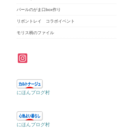
パールのがま口box作り
リボントレイ コラボイベント
モリス柄のファイル
In
st
a
gr
にほんブログ村
a
m
にほんブログ村