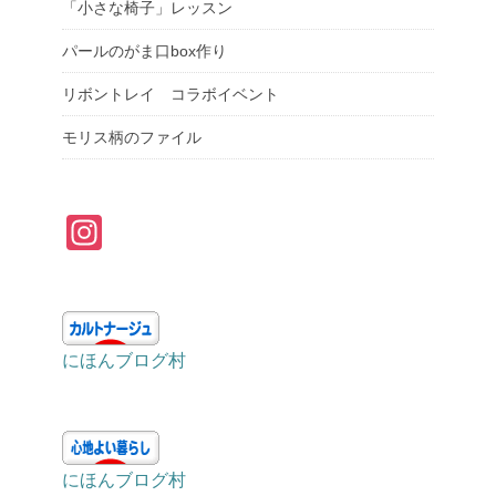
「小さな椅子」レッスン
パールのがま口box作り
リボントレイ コラボイベント
モリス柄のファイル
In
st
a
gr
にほんブログ村
a
m
にほんブログ村