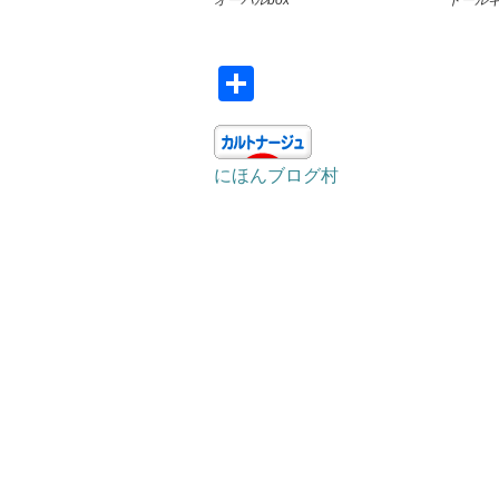
ドール
共
有
にほんブログ村