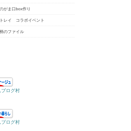
のがま口box作り
トレイ コラボイベント
柄のファイル
In
st
a
gr
んブログ村
a
m
んブログ村