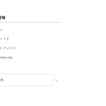
情報
ン
ィード
トフィード
ress.org