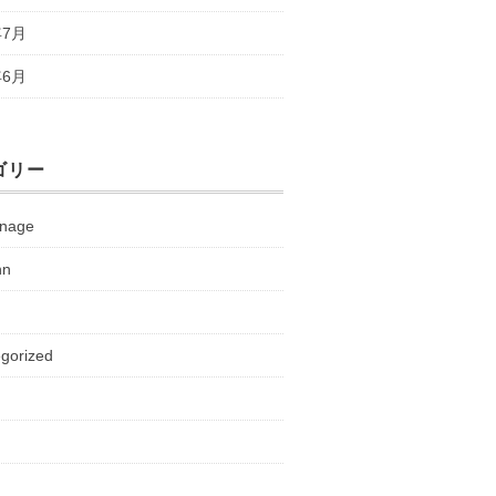
年7月
年6月
ゴリー
nnage
nn
gorized